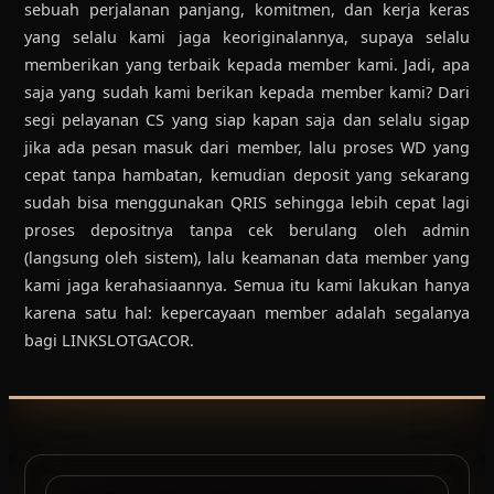
sebuah perjalanan panjang, komitmen, dan kerja keras
yang selalu kami jaga keoriginalannya, supaya selalu
memberikan yang terbaik kepada member kami. Jadi, apa
saja yang sudah kami berikan kepada member kami? Dari
segi pelayanan CS yang siap kapan saja dan selalu sigap
jika ada pesan masuk dari member, lalu proses WD yang
cepat tanpa hambatan, kemudian deposit yang sekarang
sudah bisa menggunakan QRIS sehingga lebih cepat lagi
proses depositnya tanpa cek berulang oleh admin
(langsung oleh sistem), lalu keamanan data member yang
kami jaga kerahasiaannya. Semua itu kami lakukan hanya
karena satu hal: kepercayaan member adalah segalanya
bagi LINKSLOTGACOR.