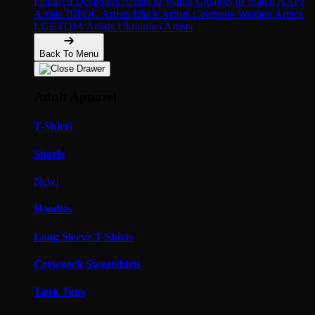
Featured Designers
Artists to Watch
Creators to Watch
AAPI
Artists
BIPOC Artists
Black Artists
Celebrate Women Artists
LGBTQIA Artists
Ukrainian Artists
Back To Menu
Adult Apparel
T-Shirts
Shorts
New!
Hoodies
Long Sleeve T-Shirts
Crewneck Sweatshirts
Tank Tops