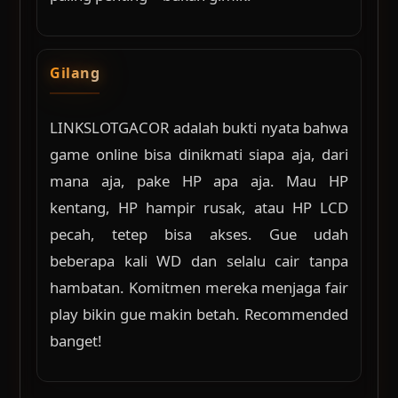
Gilang
LINKSLOTGACOR adalah bukti nyata bahwa
game online bisa dinikmati siapa aja, dari
mana aja, pake HP apa aja. Mau HP
kentang, HP hampir rusak, atau HP LCD
pecah, tetep bisa akses. Gue udah
beberapa kali WD dan selalu cair tanpa
hambatan. Komitmen mereka menjaga fair
play bikin gue makin betah. Recommended
banget!