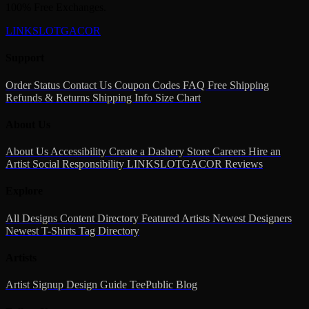
100% Free Exchanges.
LINKSLOTGACOR
Support
Order Status
Contact Us
Coupon Codes
FAQ
Free Shipping
Refunds & Returns
Shipping Info
Size Chart
About Us
About Us
Accessibility
Create a Dashery Store
Careers
Hire an
Artist
Social Responsibility
LINKSLOTGACOR Reviews
Explore
All Designs
Content Directory
Featured Artists
Newest Designers
Newest T-Shirts
Tag Directory
Artists
Artist Signup
Design Guide
TeePublic Blog