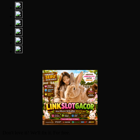
Don't love it? We'll fix it. For free.