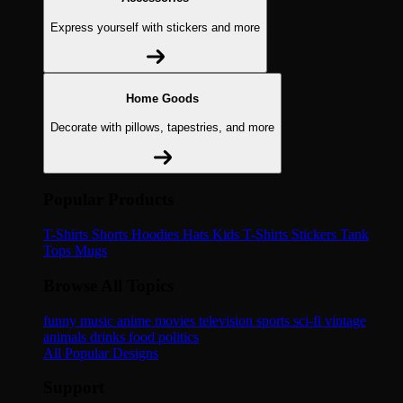
Express yourself with stickers and more
Home Goods
Decorate with pillows, tapestries, and more
Popular Products
T-Shirts
Shorts
Hoodies
Hats
Kids T-Shirts
Stickers
Tank
Tops
Mugs
Browse All Topics
funny
music
anime
movies
television
sports
sci-fi
vintage
animals
drinks
food
politics
All Popular Designs
Support