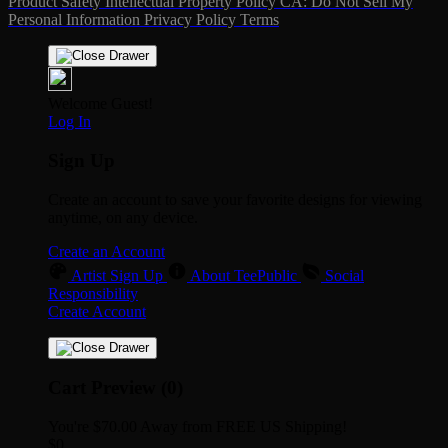
Product Safety
Intellectual Property Policy
CA: Do Not Sell My
Personal Information
Privacy Policy
Terms
Welcome Guest!
Log In
Sign Up
Create an account to save your favorite designs for viewing
anytime, on any device.
Create an Account
Artist Sign Up
About TeePublic
Social
Responsibility
Create Account
Cart Preview (0)
You're
$70.00
Away from
FREE US Shipping!
$0