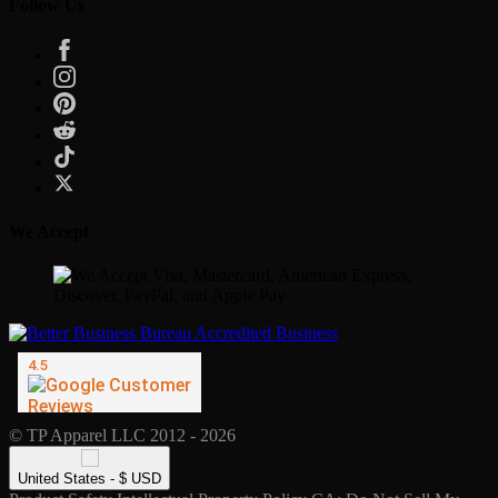
Follow Us
We Accept
© TP Apparel LLC 2012 - 2026
United States - $ USD